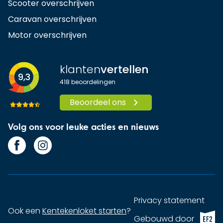
Scooter overschrijven
Caravan overschrijven
Motor overschrijven
klanten
vertellen
9,3
418
beoordelingen
Beoordeel ons
Volg ons voor leuke acties en nieuws
Privacy statement
Ook een
Kentekenloket starten
?
EF2 (op
Gebouwd door