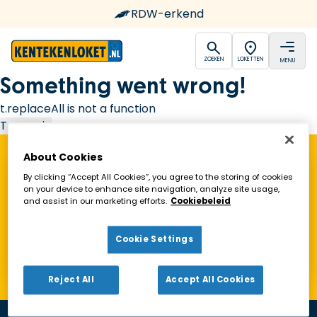
RDW-erkend
open
open
ZOEKEN
LOKETTEN
MENU
Ga naar de homepagina
Something went wrong!
t.replaceAll is not a function
Try again
About Cookies
Vind een Kentekenloket in de buurt!
By clicking “Accept All Cookies”, you agree to the storing of cookies
on your device to enhance site navigation, analyze site usage,
and assist in our marketing efforts.
Cookiebeleid
Zoeken
Cookie Settings
Toon alleen geopende loketten
Reject All
Accept All Cookies