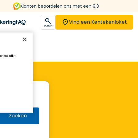
Klanten beoordelen ons met een 9,3
Vind een Kentekenloket
kering
FAQ
open
ZOEKEN
ance site
Zoeken