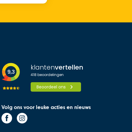
klanten
vertellen
9,3
418
beoordelingen
Beoordeel ons
Volg ons voor leuke acties en nieuws