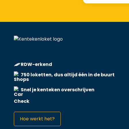
RDW-erkend
750 loketten, dus altijd één in de buurt
Snel je kenteken overschrijven
Hoe werkt het?