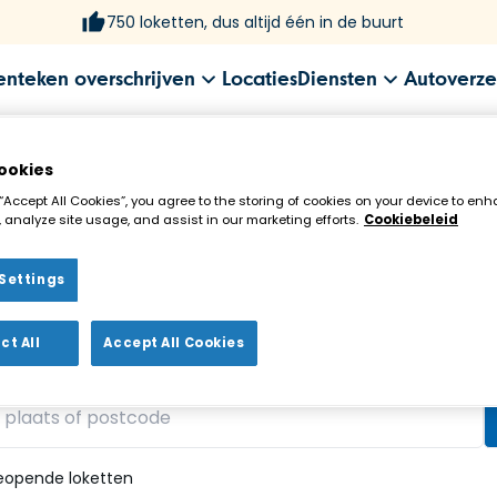
750 loketten, dus altijd één in de buurt
enteken overschrijven
Locaties
Diensten
Autoverze
ookies
 “Accept All Cookies”, you agree to the storing of cookies on your device to enh
 analyze site usage, and assist in our marketing efforts.
Cookiebeleid
Settings
ekenloket in de buurt!
ct All
Accept All Cookies
vonden
eopende loketten