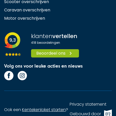
Scooter overschrijven
Caravan overschrijven
Motor overschrijven
klanten
vertellen
9,3
418
beoordelingen
Beoordeel ons
Volg ons voor leuke acties en nieuws
Privacy statement
Ook een
Kentekenloket starten
?
EF2 (op
Gebouwd door