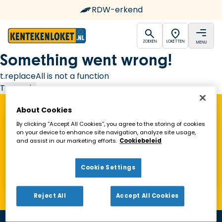
RDW-erkend
open
open
ZOEKEN
LOKETTEN
MENU
Ga naar de homepagina
Something went wrong!
t.replaceAll is not a function
Try again
About Cookies
Vind een Kentekenloket in de buurt!
By clicking “Accept All Cookies”, you agree to the storing of cookies
on your device to enhance site navigation, analyze site usage,
and assist in our marketing efforts.
Cookiebeleid
Zoeken
Cookie Settings
Toon alleen geopende loketten
Reject All
Accept All Cookies