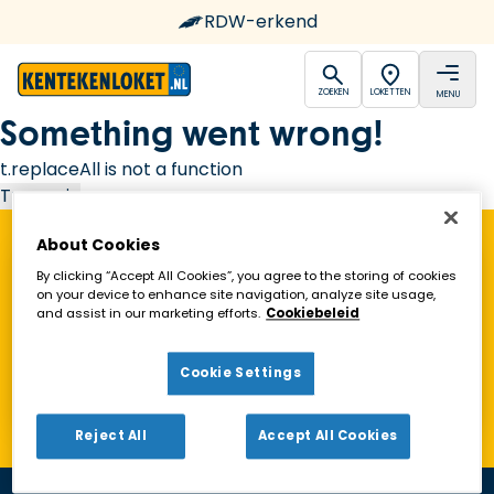
RDW-erkend
open
open
ZOEKEN
LOKETTEN
MENU
Ga naar de homepagina
Something went wrong!
t.replaceAll is not a function
Try again
About Cookies
Vind een Kentekenloket in de buurt!
By clicking “Accept All Cookies”, you agree to the storing of cookies
on your device to enhance site navigation, analyze site usage,
and assist in our marketing efforts.
Cookiebeleid
Zoeken
Cookie Settings
Toon alleen geopende loketten
Reject All
Accept All Cookies