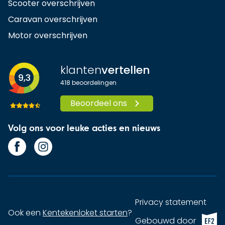
Scooter overschrijven
Caravan overschrijven
Motor overschrijven
klanten
vertellen
9,3
418
beoordelingen
Beoordeel ons
Volg ons voor leuke acties en nieuws
Privacy statement
Ook een
Kentekenloket starten
?
EF2 (op
Gebouwd door