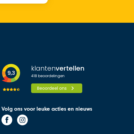
klanten
vertellen
9,3
418
beoordelingen
Beoordeel ons
Volg ons voor leuke acties en nieuws