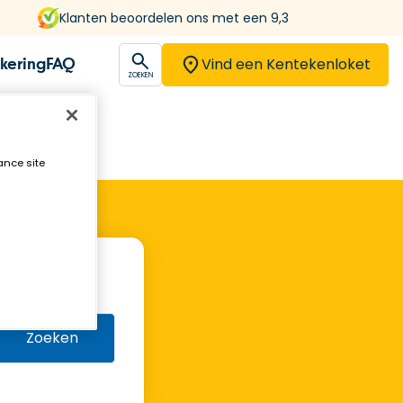
Klanten beoordelen ons met een 9,3
Vind een Kentekenloket
kering
FAQ
open
ZOEKEN
ance site
Zoeken