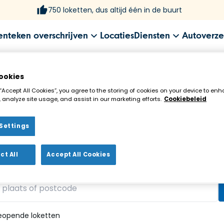
750 loketten, dus altijd één in de buurt
enteken overschrijven
Locaties
Diensten
Autoverze
ookies
 “Accept All Cookies”, you agree to the storing of cookies on your device to enh
 analyze site usage, and assist in our marketing efforts.
Cookiebeleid
Settings
ekenloket in de buurt!
ct All
Accept All Cookies
vonden
eopende loketten