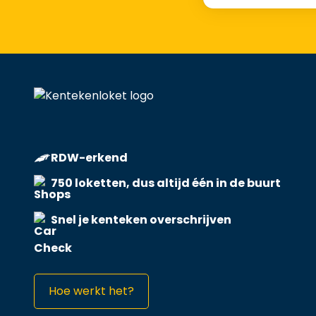
RDW-erkend
750 loketten, dus altijd één in de buurt
Snel je kenteken overschrijven
Hoe werkt het?