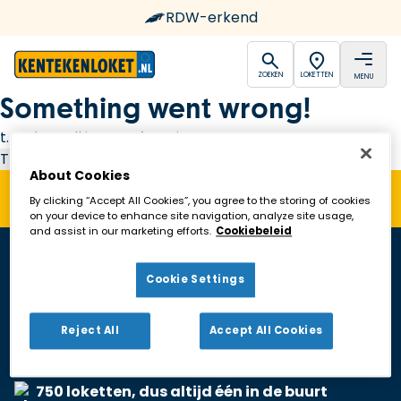
RDW-erkend
open
open
ZOEKEN
LOKETTEN
MENU
Ga naar de homepagina
Something went wrong!
t.replaceAll is not a function
Try again
About Cookies
By clicking “Accept All Cookies”, you agree to the storing of cookies
on your device to enhance site navigation, analyze site usage,
and assist in our marketing efforts.
Cookiebeleid
Cookie Settings
Reject All
Accept All Cookies
RDW-erkend
750 loketten, dus altijd één in de buurt