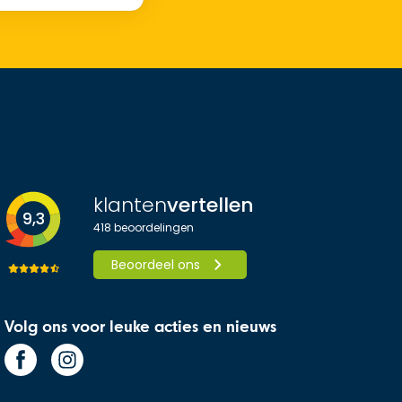
klanten
vertellen
9,3
418
beoordelingen
Beoordeel ons
Volg ons voor leuke acties en nieuws