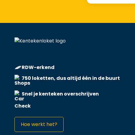
RDW-erkend
750 loketten, dus altijd één in de buurt
Snel je kenteken overschrijven
Hoe werkt het?