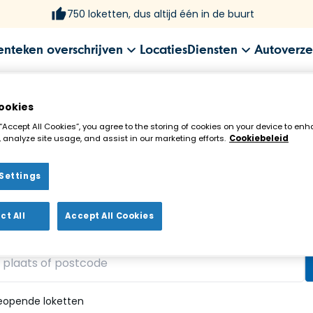
750 loketten, dus altijd één in de buurt
enteken overschrijven
Locaties
Diensten
Autoverze
ookies
 “Accept All Cookies”, you agree to the storing of cookies on your device to enh
 analyze site usage, and assist in our marketing efforts.
Cookiebeleid
Settings
ekenloket in de buurt!
ct All
Accept All Cookies
vonden
eopende loketten