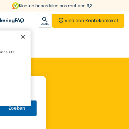
Klanten beoordelen ons met een 9,3
Vind een Kentekenloket
kering
FAQ
open
ZOEKEN
ance site
Zoeken