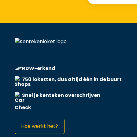
RDW-erkend
750 loketten, dus altijd één in de buurt
Snel je kenteken overschrijven
Hoe werkt het?