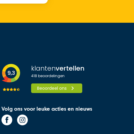
klanten
vertellen
9,3
418
beoordelingen
Beoordeel ons
Volg ons voor leuke acties en nieuws