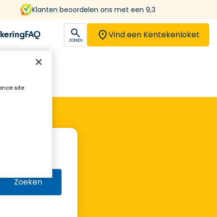
Klanten beoordelen ons met een 9,3
Vind een Kentekenloket
kering
FAQ
open
ZOEKEN
ance site
Zoeken