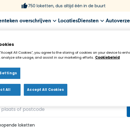
750 loketten, dus altijd één in de buurt
enteken overschrijven
Locaties
Diensten
Autoverze
ookies
 “Accept All Cookies”, you agree to the storing of cookies on your device to enh
 analyze site usage, and assist in our marketing efforts.
Cookiebeleid
Settings
ekenloket in de buurt!
ct All
Accept All Cookies
vonden
eopende loketten