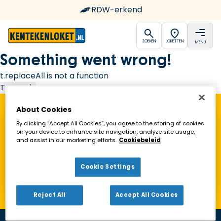
RDW-erkend
open
open
ZOEKEN
LOKETTEN
MENU
Ga naar de homepagina
Something went wrong!
t.replaceAll is not a function
Try again
About Cookies
Vind een Kentekenloket in de buurt!
By clicking “Accept All Cookies”, you agree to the storing of cookies
on your device to enhance site navigation, analyze site usage,
and assist in our marketing efforts.
Cookiebeleid
Zoeken
Cookie Settings
Toon alleen geopende loketten
Reject All
Accept All Cookies