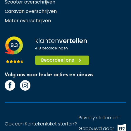
Scooter overschrijven
Caravan overschrijven
Motor overschrijven
klanten
vertellen
9,3
418
beoordelingen
Beoordeel ons
Volg ons voor leuke acties en nieuws
Privacy statement
Ook een
Kentekenloket starten
?
EF2 (op
Gebouwd door