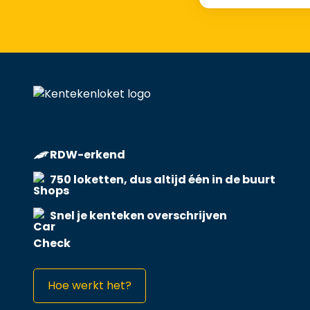
RDW-erkend
750 loketten, dus altijd één in de buurt
Snel je kenteken overschrijven
Hoe werkt het?