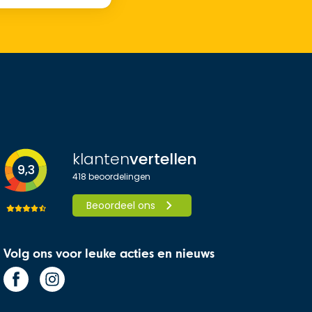
klanten
vertellen
9,3
418
beoordelingen
Beoordeel ons
Volg ons voor leuke acties en nieuws