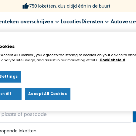
750 loketten, dus altijd één in de buurt
enteken overschrijven
Locaties
Diensten
Autoverze
ookies
 “Accept All Cookies”, you agree to the storing of cookies on your device to enh
 analyze site usage, and assist in our marketing efforts.
Cookiebeleid
Settings
ekenloket in de buurt!
ct All
Accept All Cookies
vonden
eopende loketten