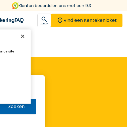
Klanten beoordelen ons met een 9,3
Vind een Kentekenloket
kering
FAQ
open
ZOEKEN
ance site
Zoeken