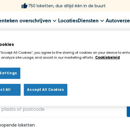
750 loketten, dus altijd één in de buurt
enteken overschrijven
Locaties
Diensten
Autoverze
ookies
 “Accept All Cookies”, you agree to the storing of cookies on your device to enh
 analyze site usage, and assist in our marketing efforts.
Cookiebeleid
Settings
ekenloket in de buurt!
ct All
Accept All Cookies
vonden
eopende loketten