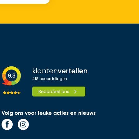
klanten
vertellen
9,3
418
beoordelingen
Beoordeel ons
Volg ons voor leuke acties en nieuws