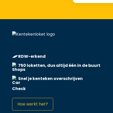
RDW-erkend
750 loketten, dus altijd één in de buurt
Snel je kenteken overschrijven
Hoe werkt het?