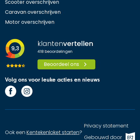
Scooter overschrijven
Caravan overschrijven
Motor overschrijven
klanten
vertellen
9,3
418
beoordelingen
Beoordeel ons
Volg ons voor leuke acties en nieuws
Privacy statement
Ook een
Kentekenloket starten
?
EF2 (op
Gebouwd door