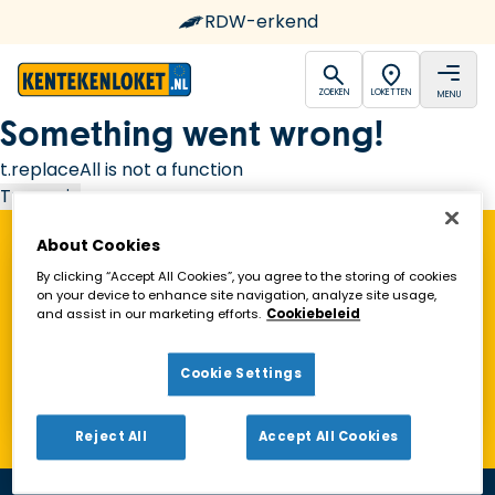
RDW-erkend
open
open
ZOEKEN
LOKETTEN
MENU
Ga naar de homepagina
Something went wrong!
t.replaceAll is not a function
Try again
About Cookies
Vind een Kentekenloket in de buurt!
By clicking “Accept All Cookies”, you agree to the storing of cookies
on your device to enhance site navigation, analyze site usage,
and assist in our marketing efforts.
Cookiebeleid
Zoeken
Cookie Settings
Toon alleen geopende loketten
Reject All
Accept All Cookies