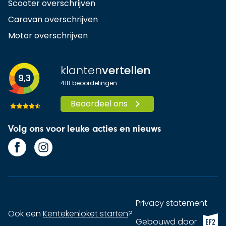
Scooter overschrijven
Caravan overschrijven
Motor overschrijven
klanten
vertellen
9,3
418
beoordelingen
Beoordeel ons
Volg ons voor leuke acties en nieuws
Privacy statement
Ook een
Kentekenloket starten
?
EF2 (op
Gebouwd door