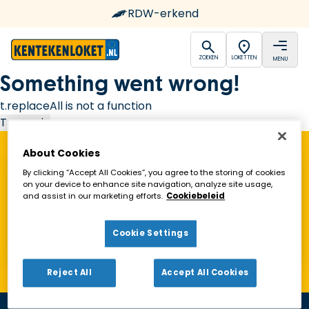
RDW-erkend
open
open
ZOEKEN
LOKETTEN
MENU
Ga naar de homepagina
Something went wrong!
t.replaceAll is not a function
Try again
About Cookies
Vind een Kentekenloket in de buurt!
By clicking “Accept All Cookies”, you agree to the storing of cookies
on your device to enhance site navigation, analyze site usage,
and assist in our marketing efforts.
Cookiebeleid
Zoeken
Cookie Settings
Toon alleen geopende loketten
Reject All
Accept All Cookies