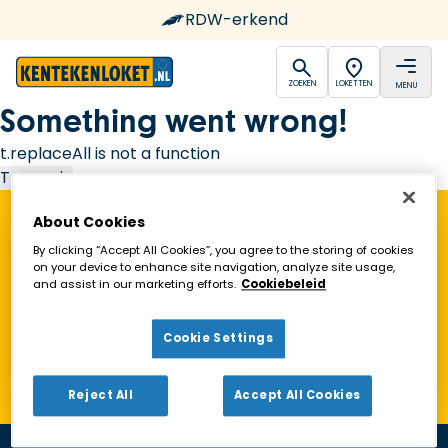
RDW-erkend
open
open
ZOEKEN
LOKETTEN
MENU
Ga naar de homepagina
Something went wrong!
t.replaceAll is not a function
Try again
About Cookies
Vind een Kentekenloket in de buurt!
By clicking “Accept All Cookies”, you agree to the storing of cookies
on your device to enhance site navigation, analyze site usage,
and assist in our marketing efforts.
Cookiebeleid
Zoeken
Cookie Settings
Toon alleen geopende loketten
Reject All
Accept All Cookies