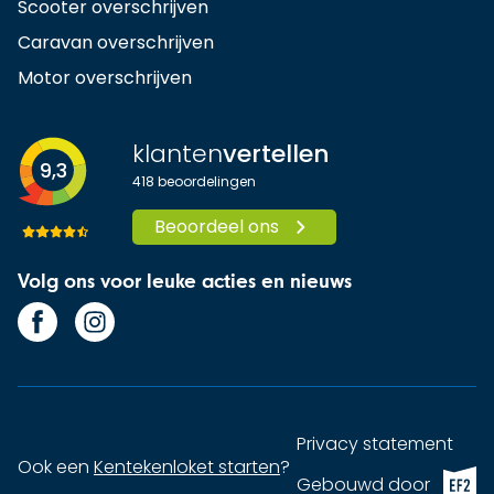
Scooter overschrijven
Caravan overschrijven
Motor overschrijven
klanten
vertellen
9,3
418
beoordelingen
Beoordeel ons
Volg ons voor leuke acties en nieuws
Privacy statement
Ook een
Kentekenloket starten
?
EF2 (op
Gebouwd door