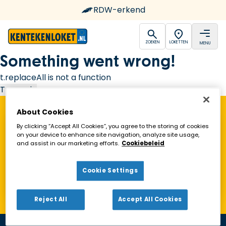
RDW-erkend
open
open
ZOEKEN
LOKETTEN
MENU
Ga naar de homepagina
Something went wrong!
t.replaceAll is not a function
Try again
About Cookies
Vind een Kentekenloket in de buurt!
By clicking “Accept All Cookies”, you agree to the storing of cookies
on your device to enhance site navigation, analyze site usage,
and assist in our marketing efforts.
Cookiebeleid
Zoeken
Cookie Settings
Toon alleen geopende loketten
Reject All
Accept All Cookies