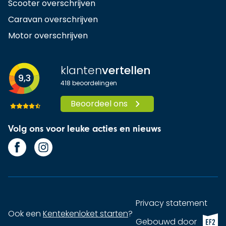
Scooter overschrijven
Caravan overschrijven
Motor overschrijven
klanten
vertellen
9,3
418
beoordelingen
Beoordeel ons
Volg ons voor leuke acties en nieuws
Privacy statement
Ook een
Kentekenloket starten
?
EF2 (op
Gebouwd door