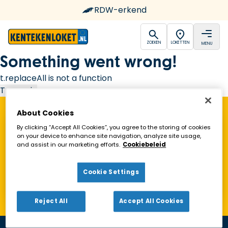
RDW-erkend
open
open
ZOEKEN
LOKETTEN
MENU
Ga naar de homepagina
Something went wrong!
t.replaceAll is not a function
Try again
About Cookies
Vind een Kentekenloket in de buurt!
By clicking “Accept All Cookies”, you agree to the storing of cookies
on your device to enhance site navigation, analyze site usage,
and assist in our marketing efforts.
Cookiebeleid
Zoeken
Cookie Settings
Toon alleen geopende loketten
Reject All
Accept All Cookies