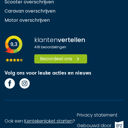
Scooter overschrijven
Caravan overschrijven
Motor overschrijven
klanten
vertellen
9,3
418
beoordelingen
Beoordeel ons
Volg ons voor leuke acties en nieuws
Privacy statement
Ook een
Kentekenloket starten
?
EF2 (op
Gebouwd door