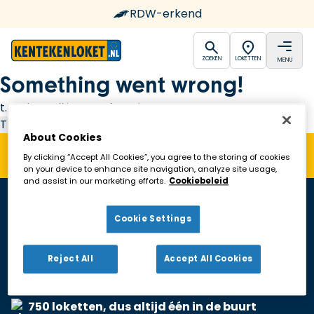
RDW-erkend
open
open
ZOEKEN
LOKETTEN
MENU
Ga naar de homepagina
Something went wrong!
t.replaceAll is not a function
Try again
About Cookies
By clicking “Accept All Cookies”, you agree to the storing of cookies
on your device to enhance site navigation, analyze site usage,
and assist in our marketing efforts.
Cookiebeleid
Cookie Settings
Reject All
Accept All Cookies
RDW-erkend
750 loketten, dus altijd één in de buurt