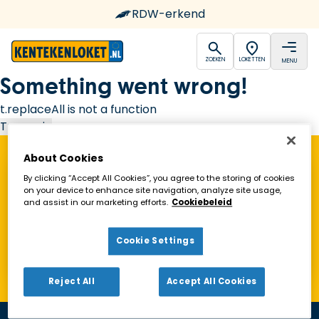
RDW-erkend
open
open
ZOEKEN
LOKETTEN
MENU
Ga naar de homepagina
Something went wrong!
t.replaceAll is not a function
Try again
About Cookies
Vind een Kentekenloket in de buurt!
By clicking “Accept All Cookies”, you agree to the storing of cookies
on your device to enhance site navigation, analyze site usage,
and assist in our marketing efforts.
Cookiebeleid
Zoeken
Cookie Settings
Toon alleen geopende loketten
Reject All
Accept All Cookies