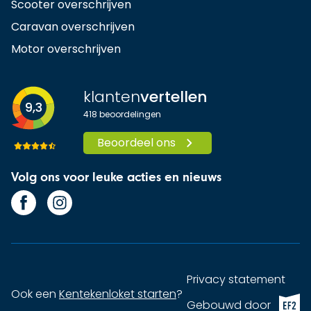
Scooter overschrijven
Caravan overschrijven
Motor overschrijven
klanten
vertellen
9,3
418
beoordelingen
Beoordeel ons
Volg ons voor leuke acties en nieuws
Privacy statement
Ook een
Kentekenloket starten
?
EF2 (op
Gebouwd door