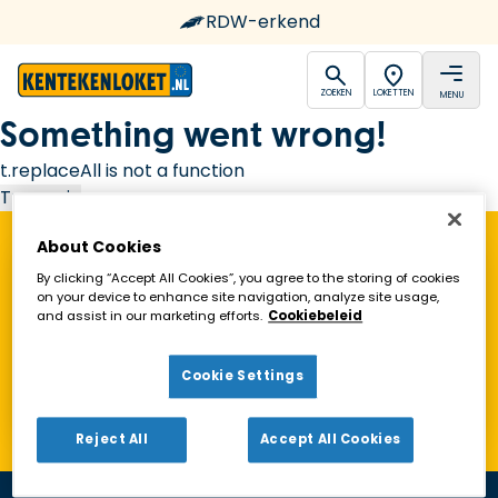
RDW-erkend
open
open
ZOEKEN
LOKETTEN
MENU
Ga naar de homepagina
Something went wrong!
t.replaceAll is not a function
Try again
About Cookies
Vind een Kentekenloket in de buurt!
By clicking “Accept All Cookies”, you agree to the storing of cookies
on your device to enhance site navigation, analyze site usage,
and assist in our marketing efforts.
Cookiebeleid
Zoeken
Cookie Settings
Toon alleen geopende loketten
Reject All
Accept All Cookies