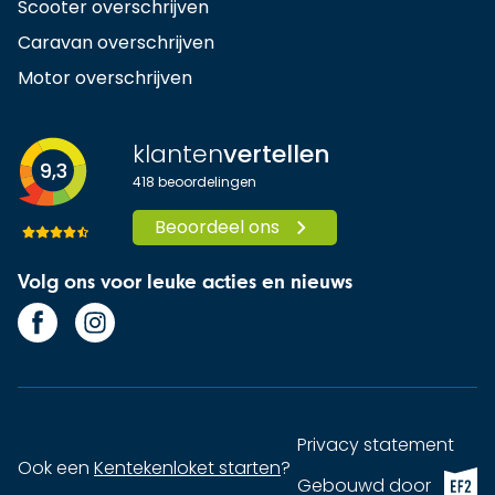
Scooter overschrijven
Caravan overschrijven
Motor overschrijven
klanten
vertellen
9,3
418
beoordelingen
Beoordeel ons
Volg ons voor leuke acties en nieuws
Privacy statement
Ook een
Kentekenloket starten
?
EF2 (op
Gebouwd door