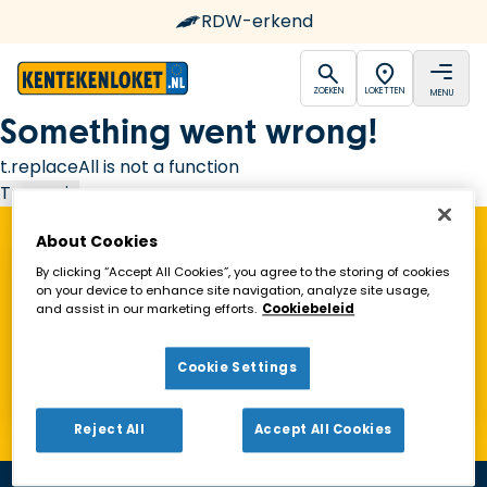
RDW-erkend
open
open
ZOEKEN
LOKETTEN
MENU
Ga naar de homepagina
Something went wrong!
t.replaceAll is not a function
Try again
About Cookies
Vind een Kentekenloket in de buurt!
By clicking “Accept All Cookies”, you agree to the storing of cookies
on your device to enhance site navigation, analyze site usage,
and assist in our marketing efforts.
Cookiebeleid
Zoeken
Cookie Settings
Toon alleen geopende loketten
Reject All
Accept All Cookies