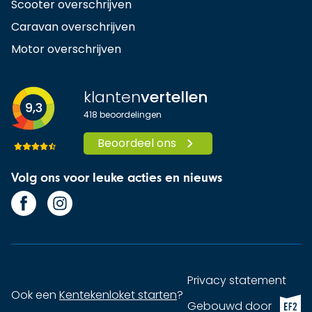
Scooter overschrijven
Caravan overschrijven
Motor overschrijven
klanten
vertellen
9,3
418
beoordelingen
Beoordeel ons
Volg ons voor leuke acties en nieuws
Privacy statement
Ook een
Kentekenloket starten
?
EF2 (op
Gebouwd door