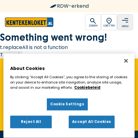
RDW-erkend
open
open
ZOEKEN
LOKETTEN
MENU
Ga naar de homepagina
Something went wrong!
t.replaceAll is not a function
Try again
About Cookies
Vind een Kentekenloket in de buurt!
By clicking “Accept All Cookies”, you agree to the storing of cookies
on your device to enhance site navigation, analyze site usage,
and assist in our marketing efforts.
Cookiebeleid
Zoeken
Cookie Settings
Toon alleen geopende loketten
Reject All
Accept All Cookies