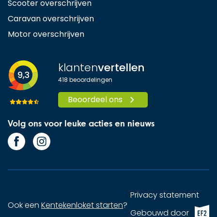
Scooter overschrijven
Caravan overschrijven
Motor overschrijven
klanten
vertellen
9,3
418
beoordelingen
Beoordeel ons
Volg ons voor leuke acties en nieuws
Privacy statement
Ook een
Kentekenloket starten
?
EF2 (op
Gebouwd door