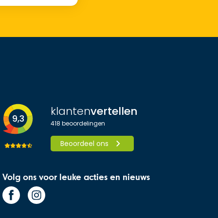
klanten
vertellen
9,3
418
beoordelingen
Beoordeel ons
Volg ons voor leuke acties en nieuws