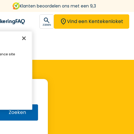
Klanten beoordelen ons met een 9,3
Vind een Kentekenloket
kering
FAQ
open
ZOEKEN
ance site
Zoeken