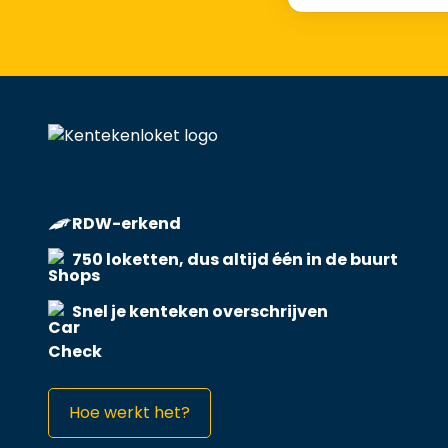
RDW-erkend
750 loketten, dus altijd één in de buurt
Snel je kenteken overschrijven
Hoe werkt het?