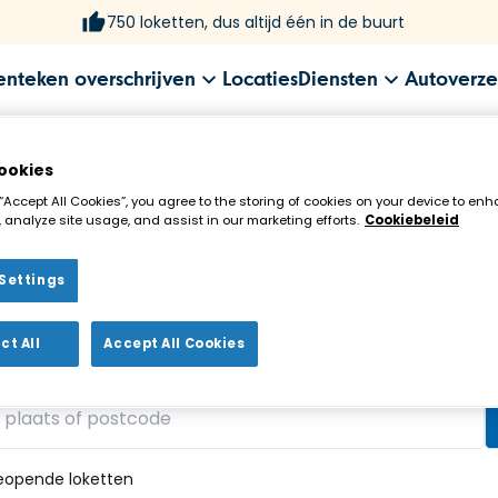
750 loketten, dus altijd één in de buurt
enteken overschrijven
Locaties
Diensten
Autoverze
ookies
 “Accept All Cookies”, you agree to the storing of cookies on your device to enh
 analyze site usage, and assist in our marketing efforts.
Cookiebeleid
Settings
ekenloket in de buurt!
ct All
Accept All Cookies
vonden
eopende loketten