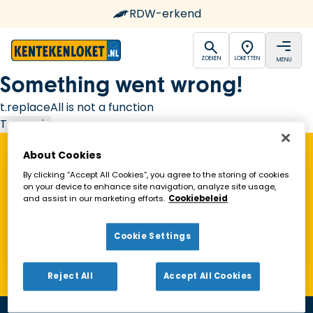
RDW-erkend
open
open
ZOEKEN
LOKETTEN
MENU
Ga naar de homepagina
Something went wrong!
t.replaceAll is not a function
Try again
About Cookies
Vind een Kentekenloket in de buurt!
By clicking “Accept All Cookies”, you agree to the storing of cookies
on your device to enhance site navigation, analyze site usage,
and assist in our marketing efforts.
Cookiebeleid
Zoeken
Cookie Settings
Toon alleen geopende loketten
Reject All
Accept All Cookies