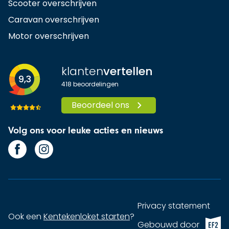
Scooter overschrijven
Caravan overschrijven
Motor overschrijven
klanten
vertellen
9,3
418
beoordelingen
Beoordeel ons
Volg ons voor leuke acties en nieuws
Privacy statement
Ook een
Kentekenloket starten
?
EF2 (op
Gebouwd door