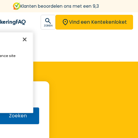
Klanten beoordelen ons met een 9,3
Vind een Kentekenloket
kering
FAQ
open
ZOEKEN
ance site
Zoeken