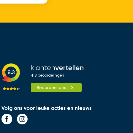
klanten
vertellen
9,3
418
beoordelingen
Beoordeel ons
Volg ons voor leuke acties en nieuws