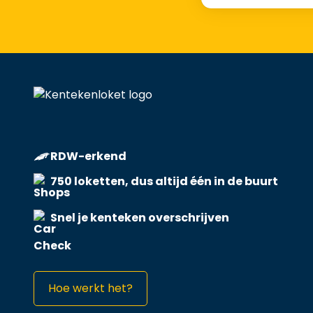
RDW-erkend
750 loketten, dus altijd één in de buurt
Snel je kenteken overschrijven
Hoe werkt het?