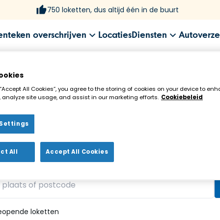
750 loketten, dus altijd één in de buurt
enteken overschrijven
Locaties
Diensten
Autoverze
ookies
 “Accept All Cookies”, you agree to the storing of cookies on your device to enh
 analyze site usage, and assist in our marketing efforts.
Cookiebeleid
Settings
ekenloket in de buurt!
ct All
Accept All Cookies
vonden
eopende loketten