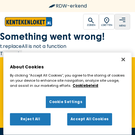
RDW-erkend
open
open
ZOEKEN
LOKETTEN
MENU
Ga naar de homepagina
Something went wrong!
t.replaceAll is not a function
Try again
About Cookies
Vind een Kentekenloket in de buurt!
By clicking “Accept All Cookies”, you agree to the storing of cookies
on your device to enhance site navigation, analyze site usage,
and assist in our marketing efforts.
Cookiebeleid
Zoeken
Cookie Settings
Toon alleen geopende loketten
Reject All
Accept All Cookies