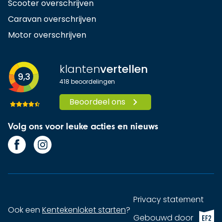
Scooter overschrijven
Caravan overschrijven
Motor overschrijven
klanten
vertellen
9,3
418
beoordelingen
Beoordeel ons
Volg ons voor leuke acties en nieuws
Privacy statement
Ook een
Kentekenloket starten
?
EF2 (op
Gebouwd door