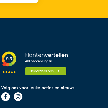
klanten
vertellen
9,3
418
beoordelingen
Beoordeel ons
Volg ons voor leuke acties en nieuws