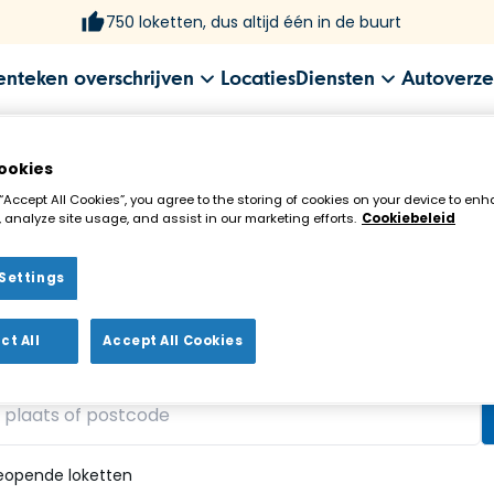
750 loketten, dus altijd één in de buurt
enteken overschrijven
Locaties
Diensten
Autoverze
ookies
 “Accept All Cookies”, you agree to the storing of cookies on your device to enh
 analyze site usage, and assist in our marketing efforts.
Cookiebeleid
Settings
ekenloket in de buurt!
ct All
Accept All Cookies
vonden
eopende loketten