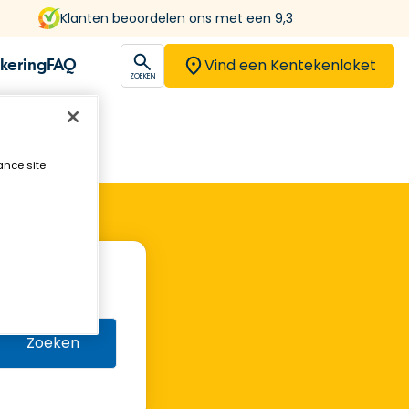
Klanten beoordelen ons met een 9,3
Vind een Kentekenloket
kering
FAQ
open
ZOEKEN
ance site
Zoeken