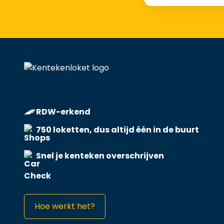
RDW-erkend
750 loketten, dus altijd één in de buurt
Snel je kenteken overschrijven
Hoe werkt het?