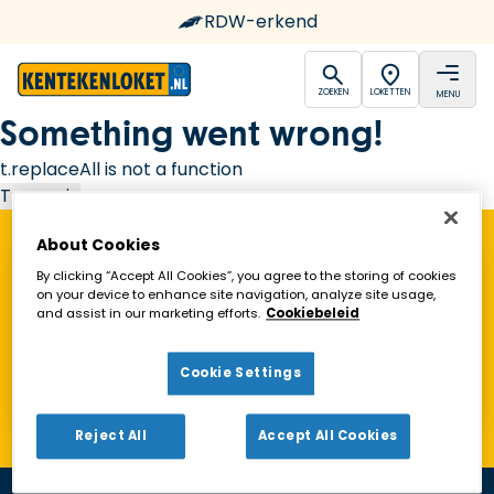
RDW-erkend
open
open
ZOEKEN
LOKETTEN
MENU
Ga naar de homepagina
Something went wrong!
t.replaceAll is not a function
Try again
About Cookies
Vind een Kentekenloket in de buurt!
By clicking “Accept All Cookies”, you agree to the storing of cookies
on your device to enhance site navigation, analyze site usage,
and assist in our marketing efforts.
Cookiebeleid
Zoeken
Cookie Settings
Toon alleen geopende loketten
Reject All
Accept All Cookies