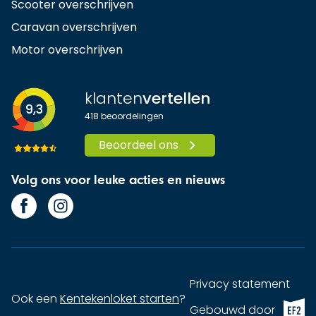
Scooter overschrijven
Caravan overschrijven
Motor overschrijven
klanten
vertellen
9,3
418
beoordelingen
Beoordeel ons
Volg ons voor leuke acties en nieuws
Privacy statement
Ook een
Kentekenloket starten
?
EF2 (op
Gebouwd door