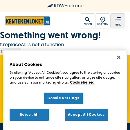
RDW-erkend
open
open
ZOEKEN
LOKETTEN
MENU
Ga naar de homepagina
Something went wrong!
t.replaceAll is not a function
Try again
About Cookies
Vind een Kentekenloket in de buurt!
By clicking “Accept All Cookies”, you agree to the storing of cookies
on your device to enhance site navigation, analyze site usage,
and assist in our marketing efforts.
Cookiebeleid
Zoeken
Cookie Settings
Toon alleen geopende loketten
Reject All
Accept All Cookies