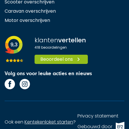
Scooter overschrijven
Caravan overschrijven
Motor overschrijven
klanten
vertellen
9,3
418
beoordelingen
Beoordeel ons
Volg ons voor leuke acties en nieuws
Privacy statement
Ook een
Kentekenloket starten
?
EF2 (op
Gebouwd door