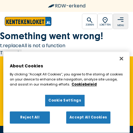
RDW-erkend
open
open
ZOEKEN
LOKETTEN
MENU
Ga naar de homepagina
Something went wrong!
t.replaceAll is not a function
Try again
About Cookies
Vind een Kentekenloket in de buurt!
By clicking “Accept All Cookies”, you agree to the storing of cookies
on your device to enhance site navigation, analyze site usage,
and assist in our marketing efforts.
Cookiebeleid
Zoeken
Cookie Settings
Toon alleen geopende loketten
Reject All
Accept All Cookies