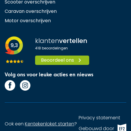
Scooter overschrijven
Caravan overschrijven
Motor overschrijven
klanten
vertellen
9,3
418
beoordelingen
Beoordeel ons
Volg ons voor leuke acties en nieuws
Privacy statement
Ook een
Kentekenloket starten
?
EF2 (op
Gebouwd door