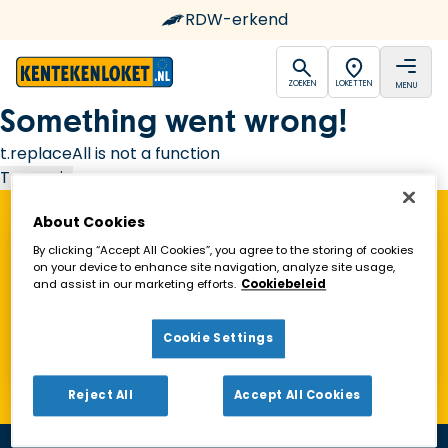
RDW-erkend
open
open
ZOEKEN
LOKETTEN
MENU
Ga naar de homepagina
Something went wrong!
t.replaceAll is not a function
Try again
About Cookies
Vind een Kentekenloket in de buurt!
By clicking “Accept All Cookies”, you agree to the storing of cookies
on your device to enhance site navigation, analyze site usage,
and assist in our marketing efforts.
Cookiebeleid
Zoeken
Cookie Settings
Toon alleen geopende loketten
Reject All
Accept All Cookies