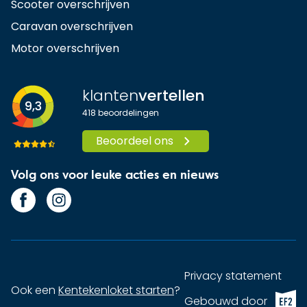
Scooter overschrijven
Caravan overschrijven
Motor overschrijven
klanten
vertellen
9,3
418
beoordelingen
Beoordeel ons
Volg ons voor leuke acties en nieuws
Privacy statement
Ook een
Kentekenloket starten
?
EF2 (op
Gebouwd door