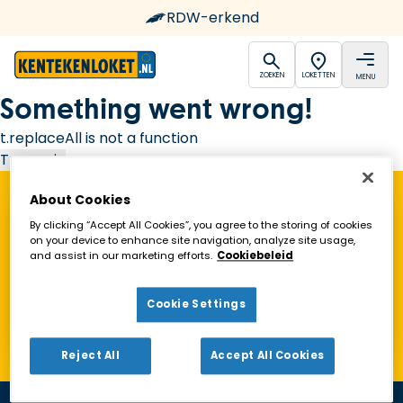
RDW-erkend
open
open
ZOEKEN
LOKETTEN
MENU
Ga naar de homepagina
Something went wrong!
t.replaceAll is not a function
Try again
About Cookies
Vind een Kentekenloket in de buurt!
By clicking “Accept All Cookies”, you agree to the storing of cookies
on your device to enhance site navigation, analyze site usage,
and assist in our marketing efforts.
Cookiebeleid
Zoeken
Cookie Settings
Toon alleen geopende loketten
Reject All
Accept All Cookies