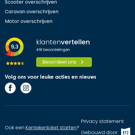
Scooter overschrijven
Caravan overschrijven
Motor overschrijven
klanten
vertellen
9,3
418
beoordelingen
Beoordeel ons
Volg ons voor leuke acties en nieuws
Privacy statement
Ook een
Kentekenloket starten
?
EF2 (op
Gebouwd door