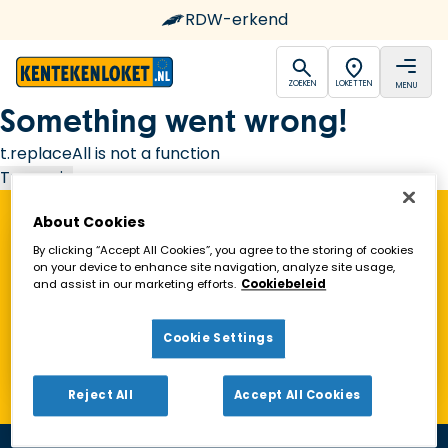
RDW-erkend
open
open
ZOEKEN
LOKETTEN
MENU
Ga naar de homepagina
Something went wrong!
t.replaceAll is not a function
Try again
About Cookies
Vind een Kentekenloket in de buurt!
By clicking “Accept All Cookies”, you agree to the storing of cookies
on your device to enhance site navigation, analyze site usage,
and assist in our marketing efforts.
Cookiebeleid
Zoeken
Cookie Settings
Toon alleen geopende loketten
Reject All
Accept All Cookies