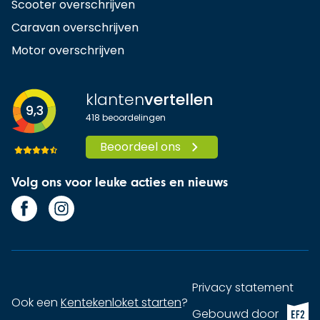
Scooter overschrijven
Caravan overschrijven
Motor overschrijven
klanten
vertellen
9,3
418
beoordelingen
Beoordeel ons
Volg ons voor leuke acties en nieuws
Privacy statement
Ook een
Kentekenloket starten
?
EF2 (op
Gebouwd door