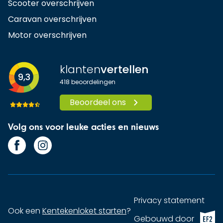
Scooter overschrijven
Caravan overschrijven
Motor overschrijven
klanten
vertellen
9,3
418
beoordelingen
Beoordeel ons
Volg ons voor leuke acties en nieuws
Privacy statement
Ook een
Kentekenloket starten
?
EF2 (op
Gebouwd door