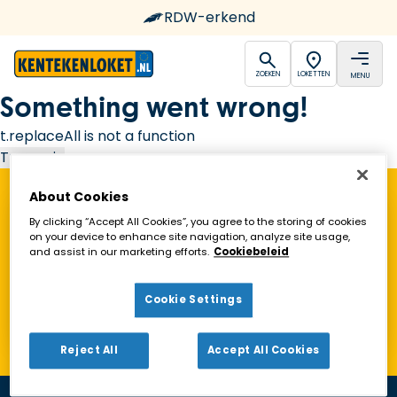
RDW-erkend
open
open
ZOEKEN
LOKETTEN
MENU
Ga naar de homepagina
Something went wrong!
t.replaceAll is not a function
Try again
About Cookies
Vind een Kentekenloket in de buurt!
By clicking “Accept All Cookies”, you agree to the storing of cookies
on your device to enhance site navigation, analyze site usage,
and assist in our marketing efforts.
Cookiebeleid
Zoeken
Cookie Settings
Toon alleen geopende loketten
Reject All
Accept All Cookies