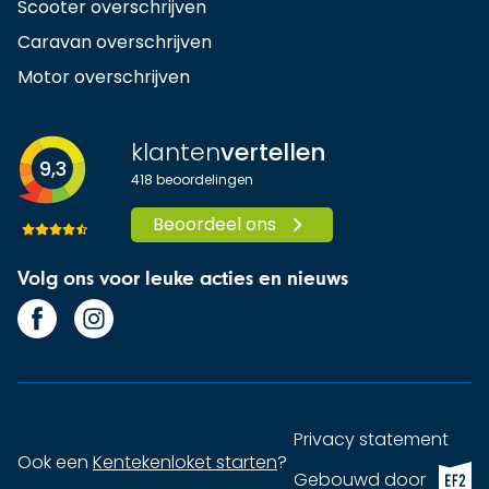
Scooter overschrijven
Caravan overschrijven
Motor overschrijven
klanten
vertellen
9,3
418
beoordelingen
Beoordeel ons
Volg ons voor leuke acties en nieuws
Privacy statement
Ook een
Kentekenloket starten
?
EF2 (op
Gebouwd door