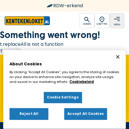
RDW-erkend
open
open
ZOEKEN
LOKETTEN
MENU
Ga naar de homepagina
Something went wrong!
t.replaceAll is not a function
Try again
About Cookies
Vind een Kentekenloket in de buurt!
By clicking “Accept All Cookies”, you agree to the storing of cookies
on your device to enhance site navigation, analyze site usage,
and assist in our marketing efforts.
Cookiebeleid
Zoeken
Cookie Settings
Toon alleen geopende loketten
Reject All
Accept All Cookies