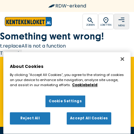
RDW-erkend
open
open
ZOEKEN
LOKETTEN
MENU
Ga naar de homepagina
Something went wrong!
t.replaceAll is not a function
Try again
About Cookies
Vind een Kentekenloket in de buurt!
By clicking “Accept All Cookies”, you agree to the storing of cookies
on your device to enhance site navigation, analyze site usage,
and assist in our marketing efforts.
Cookiebeleid
Zoeken
Cookie Settings
Toon alleen geopende loketten
Reject All
Accept All Cookies