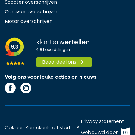
Scooter overschrijven
Caravan overschrijven
Motor overschrijven
klanten
vertellen
9,3
418
beoordelingen
Beoordeel ons
Volg ons voor leuke acties en nieuws
Privacy statement
Ook een
Kentekenloket starten
?
EF2 (op
Gebouwd door