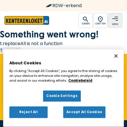
RDW-erkend
open
open
ZOEKEN
LOKETTEN
MENU
Ga naar de homepagina
Something went wrong!
t.replaceAll is not a function
Try again
About Cookies
Vind een Kentekenloket in de buurt!
By clicking “Accept All Cookies”, you agree to the storing of cookies
on your device to enhance site navigation, analyze site usage,
and assist in our marketing efforts.
Cookiebeleid
Zoeken
Cookie Settings
Toon alleen geopende loketten
Reject All
Accept All Cookies