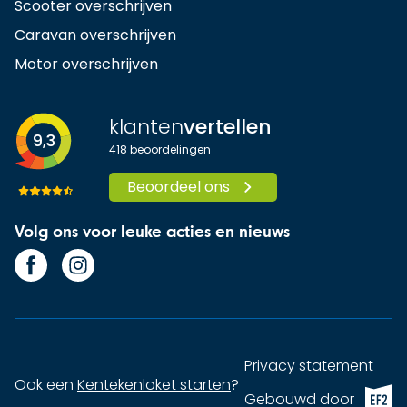
Scooter overschrijven
Caravan overschrijven
Motor overschrijven
klanten
vertellen
9,3
418
beoordelingen
Beoordeel ons
Volg ons voor leuke acties en nieuws
Privacy statement
Ook een
Kentekenloket starten
?
EF2 (op
Gebouwd door