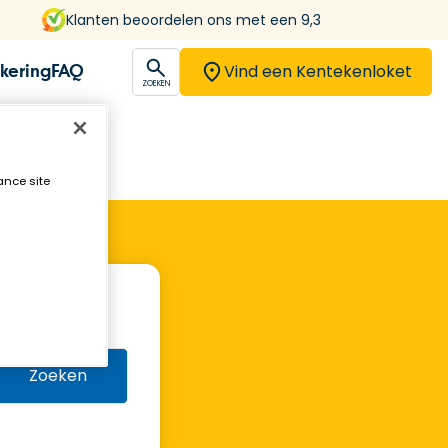
Klanten beoordelen ons met een 9,3
Vind een Kentekenloket
kering
FAQ
open
ZOEKEN
ance site
Zoeken