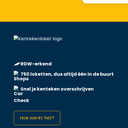
RDW-erkend
750 loketten, dus altijd één in de buurt
Snel je kenteken overschrijven
Hoe werkt het?