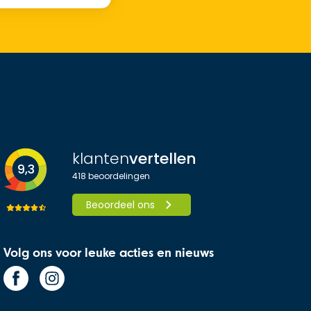
klanten
vertellen
9,3
418
beoordelingen
Beoordeel ons
Volg ons voor leuke acties en nieuws