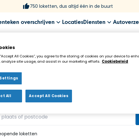
750 loketten, dus altijd één in de buurt
enteken overschrijven
Locaties
Diensten
Autoverze
ookies
 “Accept All Cookies”, you agree to the storing of cookies on your device to enh
 analyze site usage, and assist in our marketing efforts.
Cookiebeleid
Settings
ekenloket in de buurt!
ct All
Accept All Cookies
vonden
eopende loketten