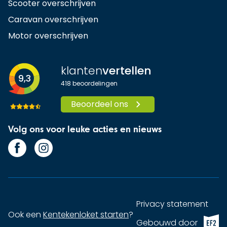
Scooter overschrijven
Caravan overschrijven
Motor overschrijven
klanten
vertellen
9,3
418
beoordelingen
Beoordeel ons
Volg ons voor leuke acties en nieuws
Privacy statement
Ook een
Kentekenloket starten
?
EF2 (op
Gebouwd door