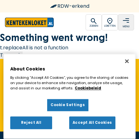
RDW-erkend
open
open
ZOEKEN
LOKETTEN
MENU
Ga naar de homepagina
Something went wrong!
t.replaceAll is not a function
Try again
About Cookies
Vind een Kentekenloket in de buurt!
By clicking “Accept All Cookies”, you agree to the storing of cookies
on your device to enhance site navigation, analyze site usage,
and assist in our marketing efforts.
Cookiebeleid
Zoeken
Cookie Settings
Toon alleen geopende loketten
Reject All
Accept All Cookies