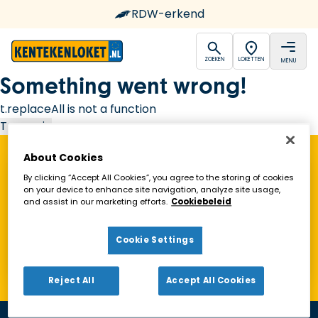
RDW-erkend
open
open
ZOEKEN
LOKETTEN
MENU
Ga naar de homepagina
Something went wrong!
t.replaceAll is not a function
Try again
About Cookies
Vind een Kentekenloket in de buurt!
By clicking “Accept All Cookies”, you agree to the storing of cookies
on your device to enhance site navigation, analyze site usage,
and assist in our marketing efforts.
Cookiebeleid
Zoeken
Cookie Settings
Toon alleen geopende loketten
Reject All
Accept All Cookies