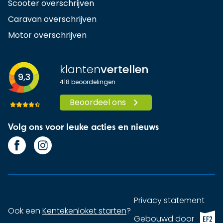
Scooter overschrijven
Caravan overschrijven
Motor overschrijven
klanten
vertellen
9,3
418
beoordelingen
Beoordeel ons
Volg ons voor leuke acties en nieuws
Privacy statement
Ook een
Kentekenloket starten
?
EF2 (op
Gebouwd door