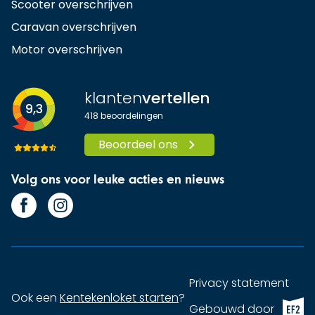
Scooter overschrijven
Caravan overschrijven
Motor overschrijven
klanten
vertellen
9,3
418
beoordelingen
Beoordeel ons
Volg ons voor leuke acties en nieuws
Privacy statement
Ook een
Kentekenloket starten
?
EF2 (op
Gebouwd door