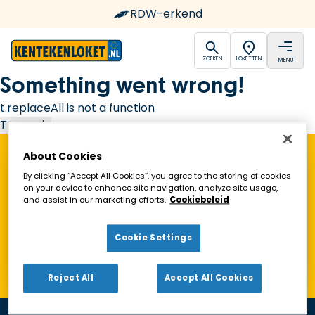
RDW-erkend
open
open
ZOEKEN
LOKETTEN
MENU
Ga naar de homepagina
Something went wrong!
t.replaceAll is not a function
Try again
About Cookies
Vind een Kentekenloket in de buurt!
By clicking “Accept All Cookies”, you agree to the storing of cookies
on your device to enhance site navigation, analyze site usage,
and assist in our marketing efforts.
Cookiebeleid
Zoeken
Cookie Settings
Toon alleen geopende loketten
Reject All
Accept All Cookies