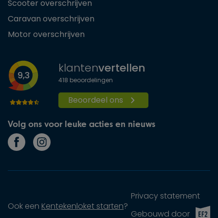
Scooter overschrijven
Caravan overschrijven
Motor overschrijven
klanten
vertellen
9,3
418
beoordelingen
Beoordeel ons
Volg ons voor leuke acties en nieuws
Privacy statement
Ook een
Kentekenloket starten
?
EF2 (op
Gebouwd door