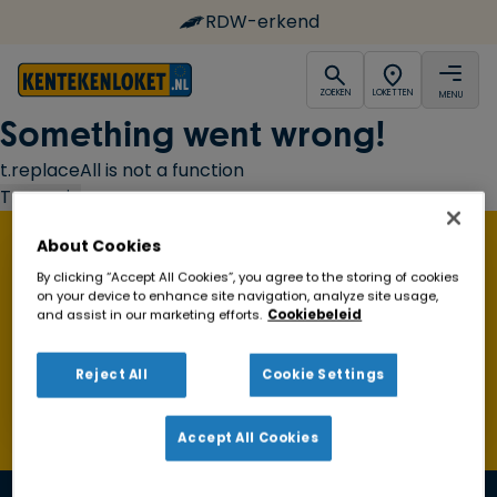
RDW-erkend
open
open
ZOEKEN
LOKETTEN
MENU
Ga naar de homepagina
Something went wrong!
t.replaceAll is not a function
Try again
About Cookies
Vind een Kentekenloket in de buurt!
By clicking “Accept All Cookies”, you agree to the storing of cookies
on your device to enhance site navigation, analyze site usage,
and assist in our marketing efforts.
Cookiebeleid
Zoeken
Reject All
Cookie Settings
Toon alleen geopende loketten
Accept All Cookies