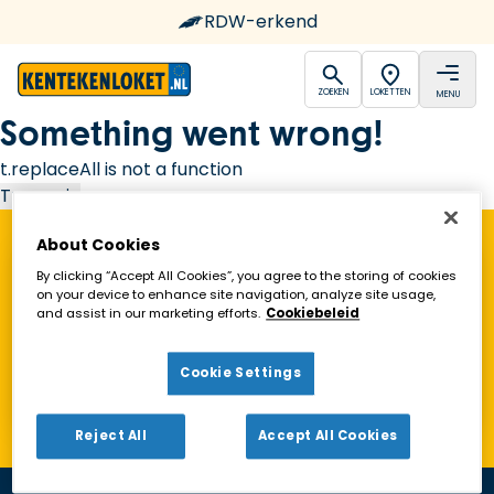
RDW-erkend
open
open
ZOEKEN
LOKETTEN
MENU
Ga naar de homepagina
Something went wrong!
t.replaceAll is not a function
Try again
About Cookies
Vind een Kentekenloket in de buurt!
By clicking “Accept All Cookies”, you agree to the storing of cookies
on your device to enhance site navigation, analyze site usage,
and assist in our marketing efforts.
Cookiebeleid
Zoeken
Cookie Settings
Toon alleen geopende loketten
Reject All
Accept All Cookies