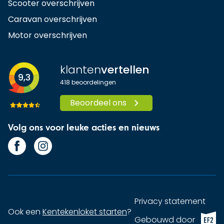
Scooter overschrijven
Caravan overschrijven
Motor overschrijven
klanten
vertellen
9,3
418
beoordelingen
Beoordeel ons
Volg ons voor leuke acties en nieuws
Privacy statement
Ook een
Kentekenloket starten
?
EF2 (op
Gebouwd door