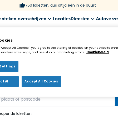
750 loketten, dus altijd één in de buurt
enteken overschrijven
Locaties
Diensten
Autoverze
ookies
 “Accept All Cookies”, you agree to the storing of cookies on your device to enh
 analyze site usage, and assist in our marketing efforts.
Cookiebeleid
Settings
ekenloket in de buurt!
ct All
Accept All Cookies
vonden
eopende loketten