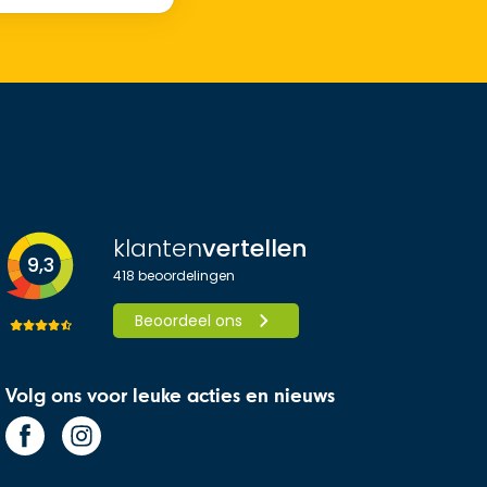
klanten
vertellen
9,3
418
beoordelingen
Beoordeel ons
Volg ons voor leuke acties en nieuws