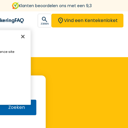
Klanten beoordelen ons met een 9,3
Vind een Kentekenloket
kering
FAQ
open
ZOEKEN
ance site
Zoeken