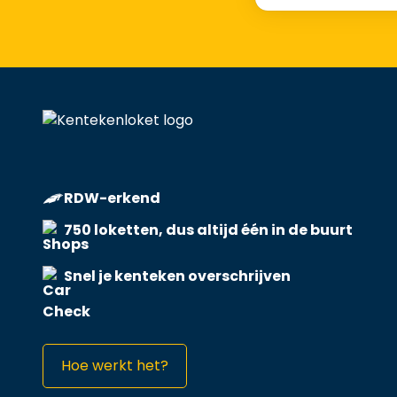
RDW-erkend
750 loketten, dus altijd één in de buurt
Snel je kenteken overschrijven
Hoe werkt het?